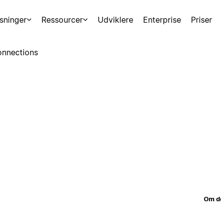
sninger
Ressourcer
Udviklere
Enterprise
Priser
nnections
Om d