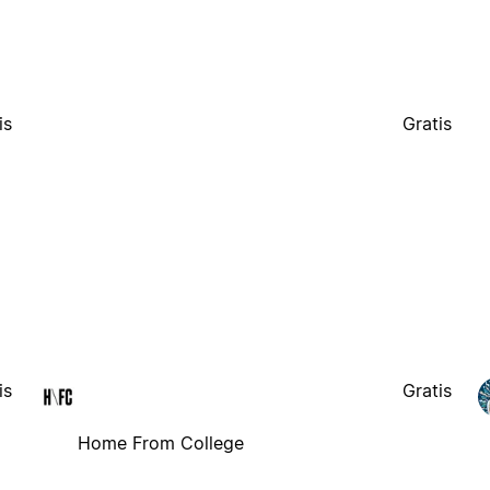
is
Gratis
is
Gratis
Home From College