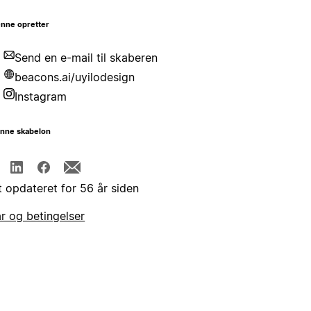
nne opretter
Send en e-mail til skaberen
beacons.ai/uyilodesign
Instagram
enne skabelon
t opdateret for 56 år siden
år og betingelser