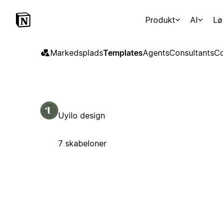
Produkt
AI
Lø
Markedsplads
Templates
Agents
Consultants
Co
Uyilo design
7 skabeloner