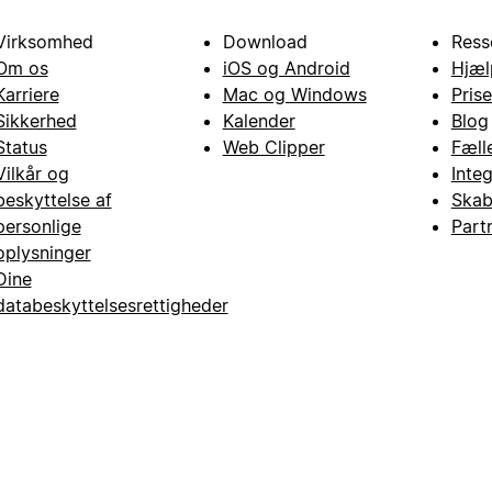
Virksomhed
Download
Ress
Om os
iOS og Android
Hjæl
Karriere
Mac og Windows
Prise
Sikkerhed
Kalender
Blog
Status
Web Clipper
Fæll
Vilkår og
Inte
beskyttelse af
Skab
personlige
Part
oplysninger
Dine
databeskyttelsesrettigheder