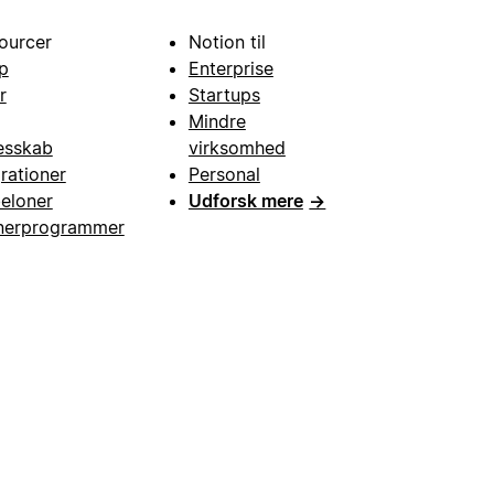
ourcer
Notion til
p
Enterprise
r
Startups
Mindre
esskab
virksomhed
grationer
Personal
eloner
Udforsk mere
→
nerprogrammer