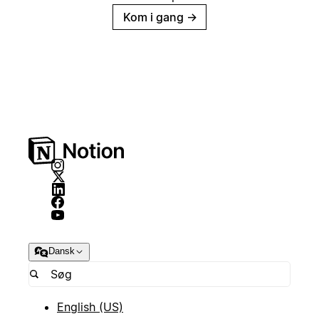
Kom i gang
→
Dansk
English (US)