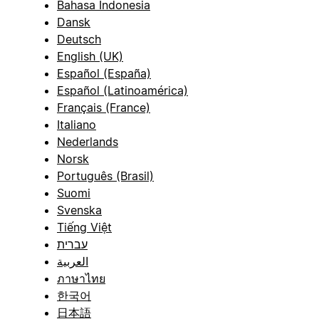
Bahasa Indonesia
Dansk
Deutsch
English (UK)
Español (España)
Español (Latinoamérica)
Français (France)
Italiano
Nederlands
Norsk
Português (Brasil)
Suomi
Svenska
Tiếng Việt
עברית
العربية
ภาษาไทย
한국어
日本語