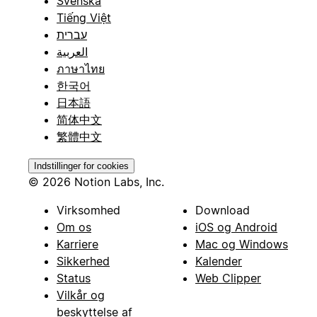
Svenska
Tiếng Việt
עברית
العربية
ภาษาไทย
한국어
日本語
简体中文
繁體中文
Indstillinger for cookies
© 2026 Notion Labs, Inc.
Virksomhed
Download
Om os
iOS og Android
Karriere
Mac og Windows
Sikkerhed
Kalender
Status
Web Clipper
Vilkår og
beskyttelse af