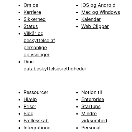
Om os
iOS og Android
Karriere
Mac og Windows
Sikkerhed
Kalender
Status
Web Clipper
Vilkår og
beskyttelse af
personlige
oplysninger
Dine
databeskyttelsesrettigheder
Ressourcer
Notion til
Hjælp
Enterprise
Priser
Startups
Blog
Mindre
Fællesskab
virksomhed
Integrationer
Personal