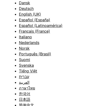
Dansk
Deutsch
English (UK)
Español (España)
Español (Latinoamérica)
Français (France)
Italiano
Nederlands
Norsk
Português (Brasil)
Suomi
Svenska
Tiếng Việt
עברית
العربية
ภาษาไทย
한국어
日本語
简体中文