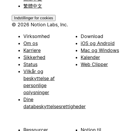
繁體中文
Indstillinger for cookies
© 2026 Notion Labs, Inc.
Virksomhed
Download
Om os
iOS og Android
Karriere
Mac og Windows
Sikkerhed
Kalender
Status
Web Clipper
Vilkår og
beskyttelse af
personlige
oplysninger
Dine
databeskyttelsesrettigheder
Ressourcer
Notion til