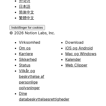
한국어
日本語
简体中文
繁體中文
Indstillinger for cookies
© 2026 Notion Labs, Inc.
Virksomhed
Download
Om os
iOS og Android
Karriere
Mac og Windows
Sikkerhed
Kalender
Status
Web Clipper
Vilkår og
beskyttelse af
personlige
oplysninger
Dine
databeskyttelsesrettigheder