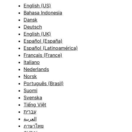
English (US)
Bahasa Indonesia
Dansk
Deutsch
English (UK)
Español (España)
Español (Latinoamérica)
Français (France)
Italiano
Nederlands
Norsk
Português (Brasil)
Suomi
Svenska
Tiếng Việt
עברית
العربية
ภาษาไทย