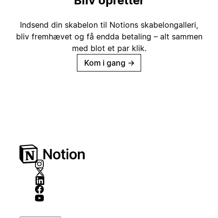
Bliv opretter
Indsend din skabelon til Notions skabelongalleri,
bliv fremhævet og få endda betaling – alt sammen
med blot et par klik.
Kom i gang
→