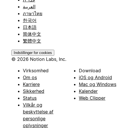
العربية
ภาษาไทย
한국어
日本語
简体中文
繁體中文
Indstillinger for cookies
© 2026 Notion Labs, Inc.
Virksomhed
Download
Om os
iOS og Android
Karriere
Mac og Windows
Sikkerhed
Kalender
Status
Web Clipper
Vilkår og
beskyttelse af
personlige
oplysninger