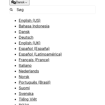
Dansk
English (US)
Bahasa Indonesia
Dansk
Deutsch
English (UK)
Español (España)
Español (Latinoamérica)
Français (France)
Italiano
Nederlands
Norsk
Português (Brasil)
Suomi
Svenska
Tiếng Việt
עברית