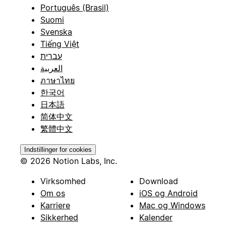
Português (Brasil)
Suomi
Svenska
Tiếng Việt
עברית
العربية
ภาษาไทย
한국어
日本語
简体中文
繁體中文
Indstillinger for cookies
© 2026 Notion Labs, Inc.
Virksomhed
Download
Om os
iOS og Android
Karriere
Mac og Windows
Sikkerhed
Kalender