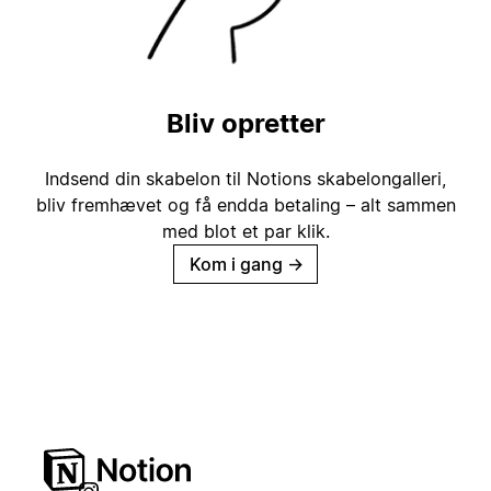
Bliv opretter
Indsend din skabelon til Notions skabelongalleri,
bliv fremhævet og få endda betaling – alt sammen
med blot et par klik.
Kom i gang
→