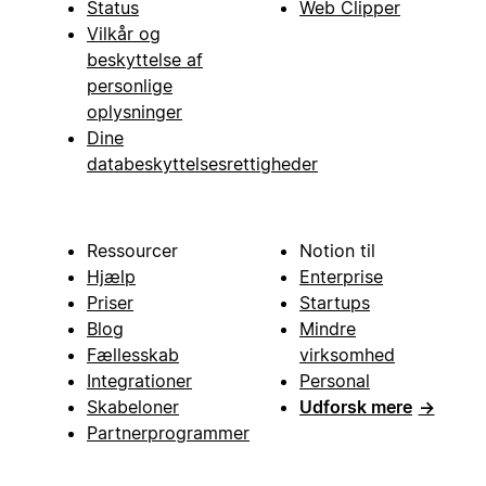
Status
Web Clipper
Vilkår og
beskyttelse af
personlige
oplysninger
Dine
databeskyttelsesrettigheder
Ressourcer
Notion til
Hjælp
Enterprise
Priser
Startups
Blog
Mindre
Fællesskab
virksomhed
Integrationer
Personal
Skabeloner
Udforsk mere
→
Partnerprogrammer