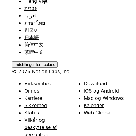
Tiếng Việt
עברית
العربية
ภาษาไทย
한국어
日本語
简体中文
繁體中文
Indstillinger for cookies
© 2026 Notion Labs, Inc.
Virksomhed
Download
Om os
iOS og Android
Karriere
Mac og Windows
Sikkerhed
Kalender
Status
Web Clipper
Vilkår og
beskyttelse af
personlige