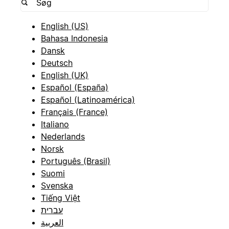
English (US)
Bahasa Indonesia
Dansk
Deutsch
English (UK)
Español (España)
Español (Latinoamérica)
Français (France)
Italiano
Nederlands
Norsk
Português (Brasil)
Suomi
Svenska
Tiếng Việt
עברית
العربية