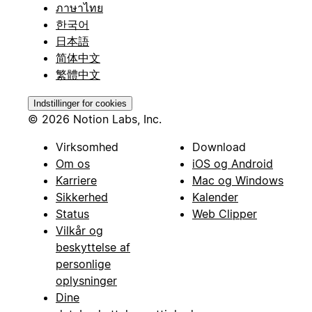
ภาษาไทย
한국어
日本語
简体中文
繁體中文
Indstillinger for cookies
© 2026 Notion Labs, Inc.
Virksomhed
Download
Om os
iOS og Android
Karriere
Mac og Windows
Sikkerhed
Kalender
Status
Web Clipper
Vilkår og
beskyttelse af
personlige
oplysninger
Dine