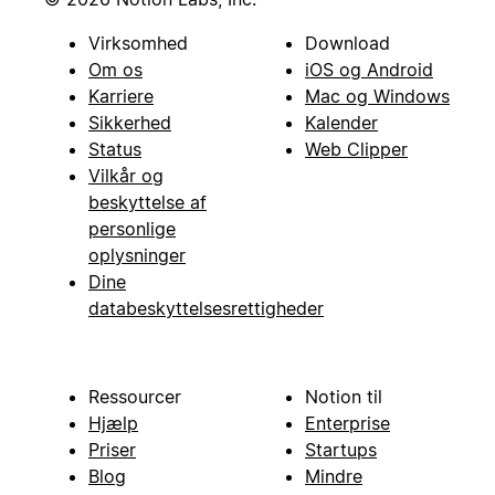
Virksomhed
Download
Om os
iOS og Android
Karriere
Mac og Windows
Sikkerhed
Kalender
Status
Web Clipper
Vilkår og
beskyttelse af
personlige
oplysninger
Dine
databeskyttelsesrettigheder
Ressourcer
Notion til
Hjælp
Enterprise
Priser
Startups
Blog
Mindre