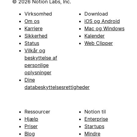
© 2026 Notion Labs, Inc.
Virksomhed
Download
Om os
iOS og Android
Karriere
Mac og Windows
Sikkerhed
Kalender
Status
Web Clipper
Vilkår og
beskyttelse af
personlige
oplysninger
Dine
databeskyttelsesrettigheder
Ressourcer
Notion til
Hjælp
Enterprise
Priser
Startups
Blog
Mindre