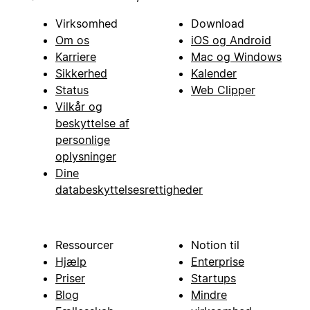
Virksomhed
Download
Om os
iOS og Android
Karriere
Mac og Windows
Sikkerhed
Kalender
Status
Web Clipper
Vilkår og
beskyttelse af
personlige
oplysninger
Dine
databeskyttelsesrettigheder
Ressourcer
Notion til
Hjælp
Enterprise
Priser
Startups
Blog
Mindre