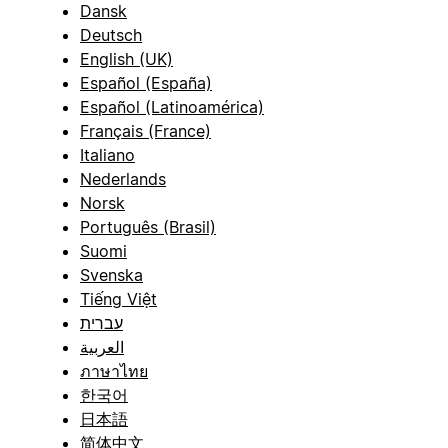
Dansk
Deutsch
English (UK)
Español (España)
Español (Latinoamérica)
Français (France)
Italiano
Nederlands
Norsk
Português (Brasil)
Suomi
Svenska
Tiếng Việt
עברית
العربية
ภาษาไทย
한국어
日本語
简体中文