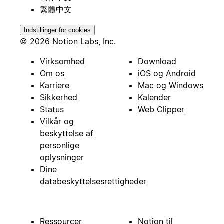
繁體中文
Indstillinger for cookies
© 2026 Notion Labs, Inc.
Virksomhed
Download
Om os
iOS og Android
Karriere
Mac og Windows
Sikkerhed
Kalender
Status
Web Clipper
Vilkår og
beskyttelse af
personlige
oplysninger
Dine
databeskyttelsesrettigheder
Ressourcer
Notion til