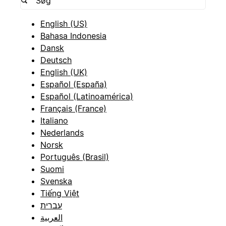
English (US)
Bahasa Indonesia
Dansk
Deutsch
English (UK)
Español (España)
Español (Latinoamérica)
Français (France)
Italiano
Nederlands
Norsk
Português (Brasil)
Suomi
Svenska
Tiếng Việt
עברית
العربية