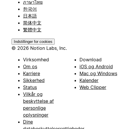
ภาษาไทย
한국어
日本語
简体中文
繁體中文
Indstillinger for cookies
© 2026 Notion Labs, Inc.
Virksomhed
Download
Om os
iOS og Android
Karriere
Mac og Windows
Sikkerhed
Kalender
Status
Web Clipper
Vilkår og
beskyttelse af
personlige
oplysninger
Dine
databeskyttelsesrettigheder