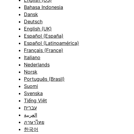
English (US)
Bahasa Indonesia
Dansk
Deutsch
English (UK)
Español (España)
Español (Latinoamérica)
Français (France)
Italiano
Nederlands
Norsk
Português (Brasil)
Suomi
Svenska
Tiếng Việt
עברית
العربية
ภาษาไทย
한국어