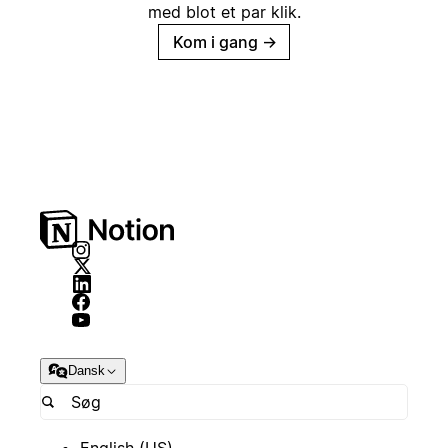
med blot et par klik.
Kom i gang
→
Dansk