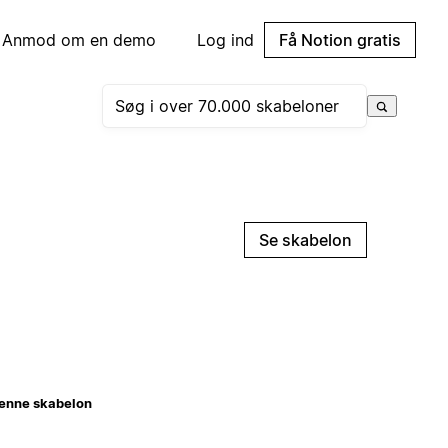
Anmod om en demo
Log ind
Få Notion gratis
Se skabelon
enne skabelon