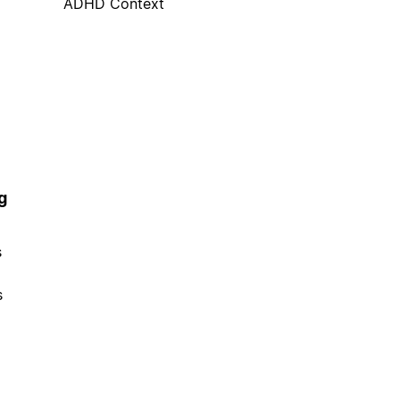
ADHD Context
g
s
s