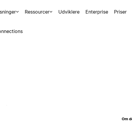
sninger
Ressourcer
Udviklere
Enterprise
Priser
nnections
Om d