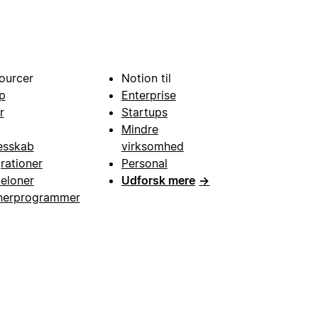
ourcer
Notion til
p
Enterprise
r
Startups
Mindre
esskab
virksomhed
grationer
Personal
eloner
Udforsk mere
→
nerprogrammer