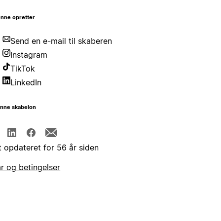
nne opretter
Send en e-mail til skaberen
Instagram
TikTok
LinkedIn
enne skabelon
t opdateret for 56 år siden
år og betingelser