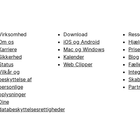
Virksomhed
Download
Ress
Om os
iOS og Android
Hjæl
Karriere
Mac og Windows
Prise
Sikkerhed
Kalender
Blog
Status
Web Clipper
Fæll
Vilkår og
Inte
beskyttelse af
Skab
personlige
Part
oplysninger
Dine
databeskyttelsesrettigheder