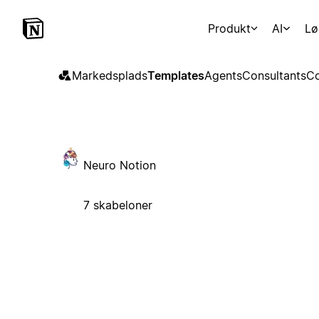
Produkt
AI
Lø
Markedsplads
Templates
Agents
Consultants
Co
Neuro Notion
7 skabeloner