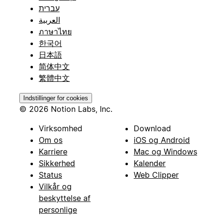
עברית
العربية
ภาษาไทย
한국어
日本語
简体中文
繁體中文
Indstillinger for cookies
© 2026 Notion Labs, Inc.
Virksomhed
Download
Om os
iOS og Android
Karriere
Mac og Windows
Sikkerhed
Kalender
Status
Web Clipper
Vilkår og
beskyttelse af
personlige