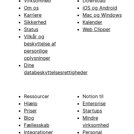
Virksomhed
Download
Om os
iOS og Android
Karriere
Mac og Windows
Sikkerhed
Kalender
Status
Web Clipper
Vilkår og
beskyttelse af
personlige
oplysninger
Dine
databeskyttelsesrettigheder
Ressourcer
Notion til
Hjælp
Enterprise
Priser
Startups
Blog
Mindre
Fællesskab
virksomhed
Integrationer
Personal