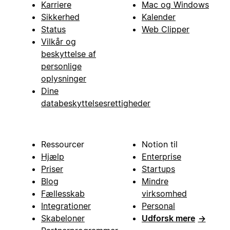
Karriere
Mac og Windows
Sikkerhed
Kalender
Status
Web Clipper
Vilkår og
beskyttelse af
personlige
oplysninger
Dine
databeskyttelsesrettigheder
Ressourcer
Notion til
Hjælp
Enterprise
Priser
Startups
Blog
Mindre
Fællesskab
virksomhed
Integrationer
Personal
Skabeloner
Udforsk mere
→