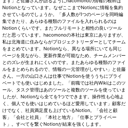
ます」と佐藤さんが語るようにhacomonoの情報の根幹は
Notionとなっています。なぜここまでNotionに情報を集約
させているのでしょうか。「多人数が1つのページを同時編
集できたり、あらゆる種類のファイルを入れられるのは
Notionくらいです。またフルリモートと相性の良いツール
だと思っています。hacomonoの本社は東京にありますが、
私は北海道に住みならがプロジェクトリーダーとしてチーム
をまとめています。Notionなら、異なる場所にいても同じ
ページを見ながら、更新作業が可能なため、チームメンバー
とのズレが生まれにくいのです。またあらゆる種類のファイ
ルをまとめられるので、情報の一元管理がしやすい」と佐藤
さん。一方の山口さんは仕事でNotionを使ううちにプライ
ベートでも使いはじめました。「前職では社内Wikiはこのツ
ール、タスク管理はあのツールと複数のツールを使っていま
したが、Notionなら全てを1つでできます。操作性も心地よ
く、個人でも使いはじめているほど愛用しています」顧客だ
けでなく、社員満足度も上げているNotion。「会社と顧
客」「会社と社員」「本社と地方」「仕事とプライベー
ト」。すべてを繋ぐNotionが結束を強くします。