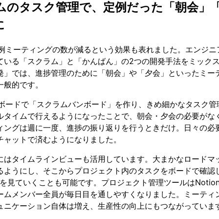
ムのタスク管理で、定例だった「朝会」
に
て定例ミーティングの数が減るという効果も表れました。エンジニ
ている「スクラム」と「かんばん」の2つの開発手法をミック
発」では、進捗管理のために「朝会」や「夕会」といったミー
一般的です。
nのボードで「スクラムバンボード」を作り、きめ細かなタスク管
ルタイムで行えるようになったことで、朝会・夕会の必要がな
ィングは週に一度、進捗の振り返りを行うときだけ。日々の必
チャットで済むようになりました。
にはタイムラインビューも活用しています。大まかなロードマ
るようにし、そこからプロジェクト内のタスクをボードで確認し
を見ていくことも可能です。プロジェクト管理ツールはNotio
ームメンバー全員が毎日目を通しやすくなりました。ミーティ
ュニケーション自体は増え、生産性の向上にもつながっていま