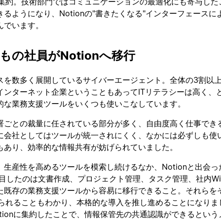
nに集約。技術部門ではコミュニケーションの最適化にも寄与した
るようになり、Notionの"書きたくなる"インターフェースに
んでいます。
名もの社員がNotionへ移行
スを数多く展開しているサイバーエージェント。全体の3割以
インターネット企業ということもあってITリテラシーは高く、
的な業務支援ツールをいくつも使いこなしています。
署ごとの裁量に任されている部分が多く、自由度高く仕事でき
に会社としてはツールが統一されにくく、なかには必ずしも使
もあり、効率的な情報共有が妨げられていました。
生産性を高めるツールを模索し続けるなか、Notionと出会っ
注目したのは文書作成、プロジェクト管理、タスク管理、社内Wi
た既存の業務支援ツールから容易に移行できること。それらを
換えられることもわかり、本格的な導入を推し進めることになりま
tionに集約したことで、情報保管先の共通認識ができるという