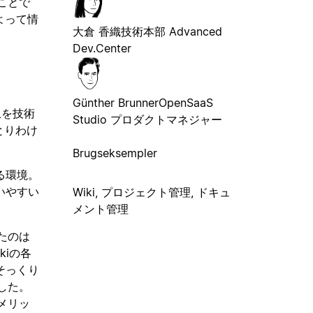
ことで
よって情
大倉 香織
技術本部 Advanced
Dev.Center
Günther Brunner
OpenSaaS
上を技術
Studio プロダクトマネジャー
とりわけ
Brugseksempler
る環境。
いやすい
Wiki, プロジェクト管理, ドキュ
メント管理
たのは
kiの各
そっくり
した。
メリッ