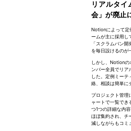
リアルタイ
会」が廃止
Notionによっ
ームが主に採用し
「スクラムバン開
を毎日設けるのが
しかし、Notio
ンバー全員でリア
した。定例ミーテ
絡、相談は簡単に
プロジェクト管理
ャートで一覧でき
つ1つの詳細な内容
ほぼ集約され、チ
減しながらもコミ