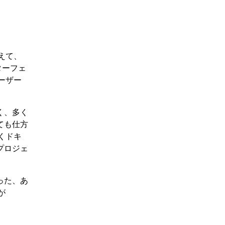
えて、
ターフェ
ーザー
く、多く
ても仕方
くドキ
プロジェ
った、あ
が