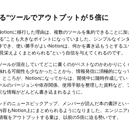
なる"ツールでアウトプットが５倍に
otionに移行した理由は、複数のツールを集約できることに加
なる"ことも大きなポイントになっていました。シンプルなイン
でき、使い勝手がよいNotionは、何かを書き込もうとするユ
も見栄えよくまとめられる"という自信を与えてくれるのです。
ツールが混在していてどこに書くのがベストなのかわかりにく
触れる可能性も少なかったことから、情報発信に消極的になっ
ところが、Notionになってからは、開発中に随時作成してい
ールのバージョンや依存関係、使用手順を整理した資料など、
欠な情報がどんどん書き込まれるように。
ンドのニュースピックアップ、メンバーが読んだ本の書評とい
容もNotion上にまとめられるようになりました。エンジニア
かの情報をアウトプットする量は、以前の5倍に迫る勢いです。