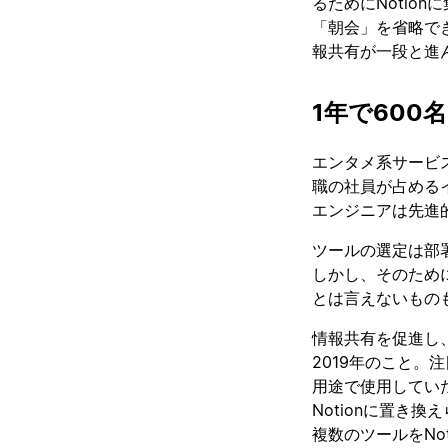
るためにNotio
「朝会」を省略でき
報共有が一段と進
1年で600
エンタメ系サービ
職の社員が占める
エンジニアは先進
ツールの選定は部
しかし、そのため
とは言えないもの
情報共有を促進し、
2019年のこと。
用途で使用してい
Notionに置き
複数のツールをNo