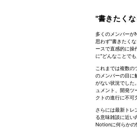
"書きたく
多くのメンバーがN
思わず"書きたく
ースで直感的に操作
に"どんなことで
これまでは複数の
のメンバーの目に
がない状況でした。
ュメント、開発ツ
クトの進行に不可
さらには最新トレ
る意味雑談に近い内
Notionに何ら