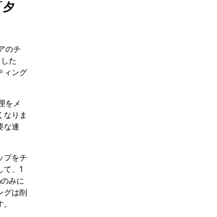
「夕
アのチ
スした
ティング
理をメ
くなりま
要な連
ップをチ
て、1
nのみに
ングは削
す。