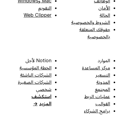
الوظائف
Mac وWindows
الأمان
التقويم
الحالة
Web Clipper
الشروط والخصوصية
حقوقك المتعلقة
بالخصوصية
الموارد
Notion لأجل
مركز المساعدة
الخطة المؤسسية
التسعير
الشركات الناشئة
المدونة
الشركات الصغيرة
المجتمع
شخصي
عمليات الربط
استكشف
القوالب
المزيد
→
برامج الشركاء