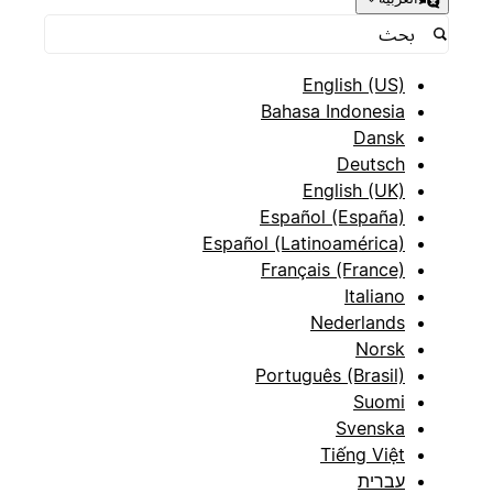
English (US)
Bahasa Indonesia
Dansk
Deutsch
English (UK)
Español (España)
Español (Latinoamérica)
Français (France)
Italiano
Nederlands
Norsk
Português (Brasil)
Suomi
Svenska
Tiếng Việt
עברית