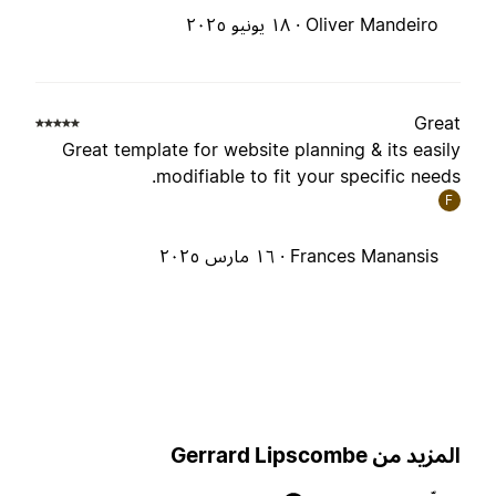
Oliver Mandeiro ·
١٨ يونيو ٢٠٢٥
Grea
Great template for website planning & its easil
modifiable to fit your specific needs
F
Frances Manansis ·
١٦ مارس ٢٠٢٥
لمزيد من Gerrard Lipscombe