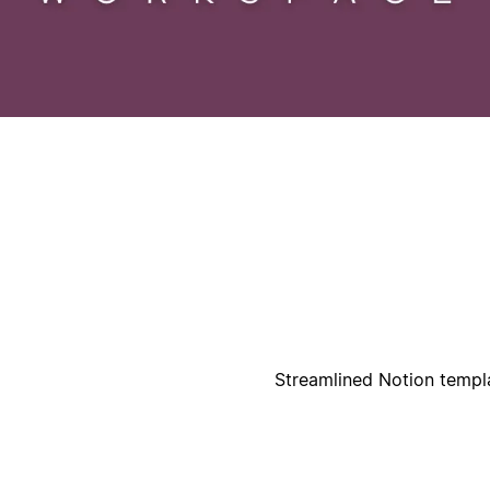
أ
ا
Streamlined Notion templat