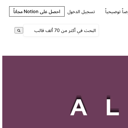
اً توضيحياً
تسجيل الدخول
احصل على Notion مجاناً