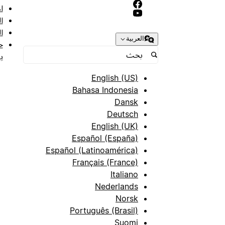
ا
ا
ا
العربية
ح
ب
English (US)
Bahasa Indonesia
Dansk
Deutsch
English (UK)
Español (España)
Español (Latinoamérica)
Français (France)
Italiano
Nederlands
Norsk
Português (Brasil)
Suomi