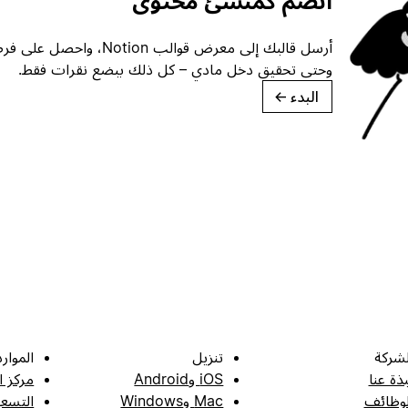
انضم كمنشئ محتوى
أرسل قالبك إلى معرض قوالب ion
وحتى تحقيق دخل مادي – كل ذلك ببضع نقرات فقط.
البدء
→
لشركة
تنزيل
الموارد
بذة عنا
iOS وAndroid
مركز ا
لوظائف
Mac وWindows
التسعي