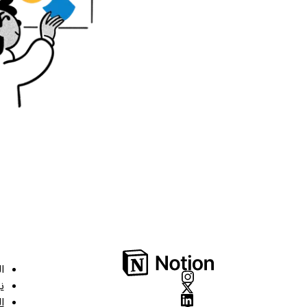
ا
ن
ا