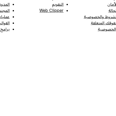
لأمان
التقويم
المدون
لحالة
Web Clipper
المجتم
لشروط والخصوصية
عمليات
قوقك المتعلقة
القوال
الخصوصية
برامج 