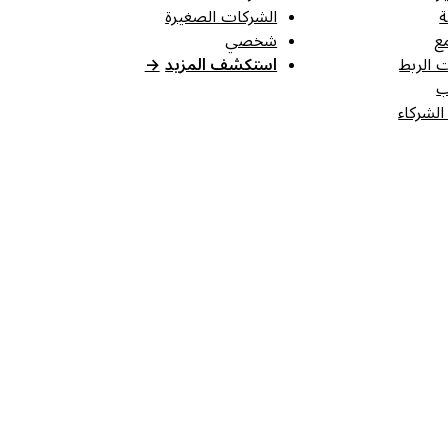
ة
الشركات الصغيرة
ع
شخصي
 الربط
استكشف المزيد
→
ب
الشركاء