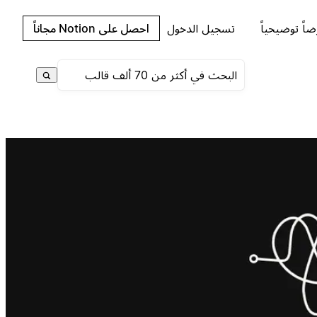
اً توضيحياً
تسجيل الدخول
احصل على Notion مجاناً