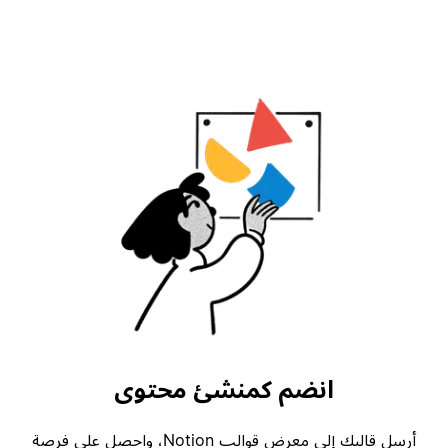
انضم كمنشئ محتوى
أرسل قالبك إلى معرض قوالب Notion، واحصل على فرصة