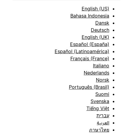
English (US)
Bahasa Indonesia
Dansk
Deutsch
English (UK)
Español (España)
Español (Latinoamérica)
Français (France)
Italiano
Nederlands
Norsk
Português (Brasil)
Suomi
Svenska
Tiếng Việt
עברית
العربية
ภาษาไทย