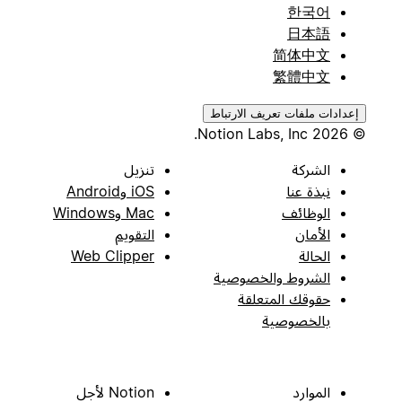
한국어
日本語
简体中文
繁體中文
إعدادات ملفات تعريف الارتباط
© 2026 Notion Labs, Inc.
الشركة
تنزيل
نبذة عنا
iOS وAndroid
الوظائف
Mac وWindows
الأمان
التقويم
الحالة
Web Clipper
الشروط والخصوصية
حقوقك المتعلقة
بالخصوصية
الموارد
Notion لأجل