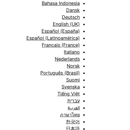
Bahasa Indonesia
Dansk
Deutsch
English (UK)
Español (España)
Español (Latinoamérica)
Français (France)
Italiano
Nederlands
Norsk
Português (Brasil)
Suomi
Svenska
Tiếng Việt
עברית
العربية
ภาษาไทย
한국어
日本語