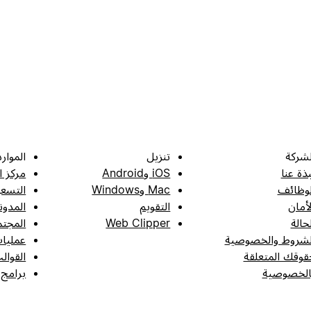
لشركة
تنزيل
الموارد
بذة عنا
iOS وAndroid
مركز ا
لوظائف
Mac وWindows
التسعي
لأمان
التقويم
المدون
لحالة
Web Clipper
المجتم
لشروط والخصوصية
عمليات
قوقك المتعلقة
القوال
الخصوصية
برامج 