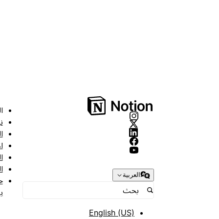
ا
ن
ا
ا
ا
ا
العربية
ح
ب
English (US)