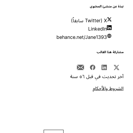
بذة عن منشئ المحتوى
X (Twitter سابقاً)
LinkedIn
behance.net/Jane1393
شاركة هذا القالب
خر تحديث في قبل ٥٦ سنة
لشروط والأحكام