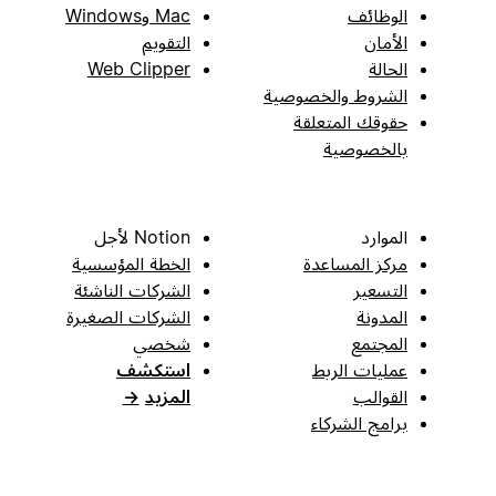
الوظائف
Mac وWindows
الأمان
التقويم
الحالة
Web Clipper
الشروط والخصوصية
حقوقك المتعلقة
بالخصوصية
الموارد
Notion لأجل
مركز المساعدة
الخطة المؤسسية
التسعير
الشركات الناشئة
المدونة
الشركات الصغيرة
المجتمع
شخصي
عمليات الربط
استكشف
القوالب
المزيد
→
برامج الشركاء