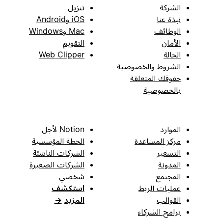
الشركة
تنزيل
نبذة عنا
iOS وAndroid
الوظائف
Mac وWindows
الأمان
التقويم
الحالة
Web Clipper
الشروط والخصوصية
حقوقك المتعلقة
بالخصوصية
الموارد
Notion لأجل
مركز المساعدة
الخطة المؤسسية
التسعير
الشركات الناشئة
المدونة
الشركات الصغيرة
المجتمع
شخصي
عمليات الربط
استكشف
القوالب
المزيد
→
برامج الشركاء