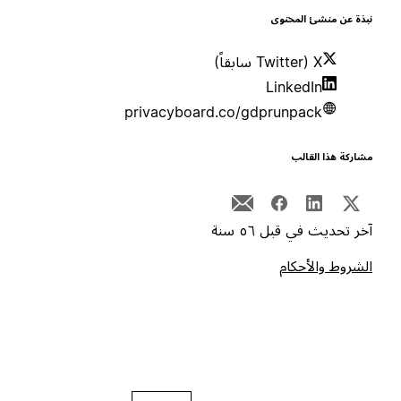
بذة عن منشئ المحتوى
X (Twitter سابقاً)
LinkedIn
privacyboard.co/gdprunpack
شاركة هذا القالب
خر تحديث في قبل ٥٦ سنة
لشروط والأحكام