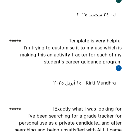
J ·
٢٤ سبتمبر ٢٠٢٥
Template is very helpfu
I'm trying to customise it to my use which i
making this an activity tracker for each of m
student's career guidance progra
K
Kirti Mundhra ·
١٥ أبريل ٢٠٢٥
Exactly what I was looking for
I've been searching for a grade tracker fo
personal use as a private candidate...and afte
searching and being unsatisfied with ALL I cam