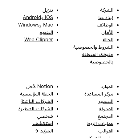
الشركة
تنزيل
نبذة عنا
iOS وAndroid
الوظائف
Mac وWindows
الأمان
التقويم
الحالة
Web Clipper
الشروط والخصوصية
حقوقك المتعلقة
بالخصوصية
الموارد
Notion لأجل
مركز المساعدة
الخطة المؤسسية
التسعير
الشركات الناشئة
المدونة
الشركات الصغيرة
المجتمع
شخصي
عمليات الربط
استكشف
القوالب
المزيد
→
برامج الشركاء