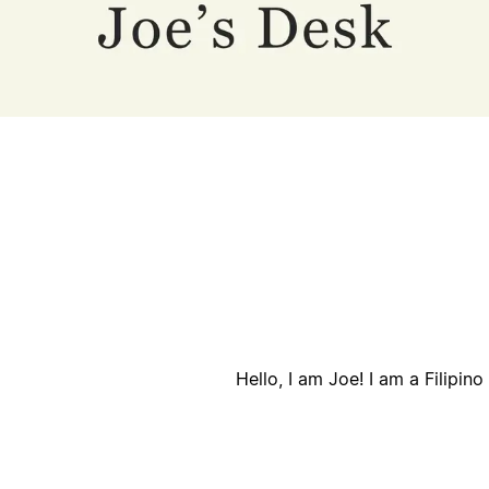
أ
ا
Hello, I am Joe! I am a Filipin