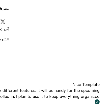
مشاركة 
آخر تحد
الشروط
Nice Template
 different features. It will be handy for the upcoming
olled in. I plan to use it to keep everything organized.
J