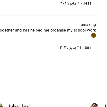
Jess ·
٩ مايو ٢٠٢٦
amazing
t together and has helped me organise my school work
B
Bini ·
٢١ يناير ٢٠٢٥
ة
الخطة المجانية