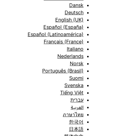
Dansk
Deutsch
English (UK)
Español (España)
Español (Latinoamérica)
Français (France)
Italiano
Nederlands
Norsk
Português (Brasil)
Suomi
Svenska
Tiếng Việt
עברית
العربية
ภาษาไทย
한국어
日本語