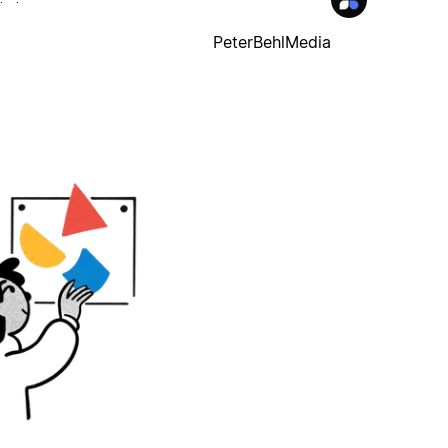
PeterBehlMedia