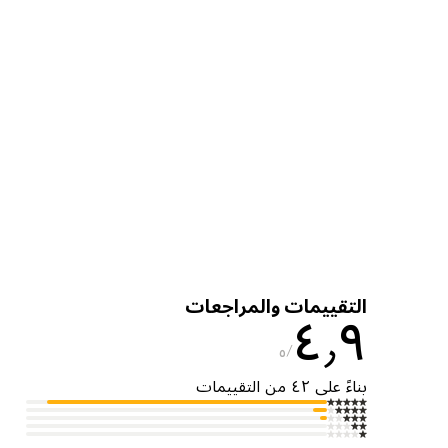
التقييمات والمراجعات
٤٫٩
٥
بناءً على ٤٢ من التقييمات