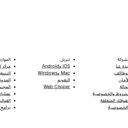
لشركة
تنزيل
الموارد
بذة عنا
iOS وAndroid
مركز ا
لوظائف
Mac وWindows
التسعي
لأمان
التقويم
المدون
لحالة
Web Clipper
المجتم
لشروط والخصوصية
عمليات
قوقك المتعلقة
القوال
الخصوصية
برامج 