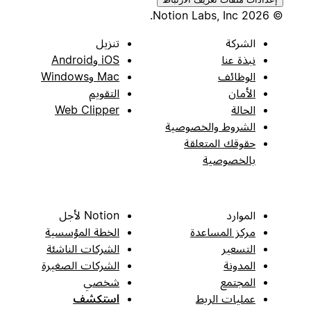
© 2026 Notion Labs, Inc.
الشركة
تنزيل
نبذة عنا
iOS وAndroid
الوظائف
Mac وWindows
الأمان
التقويم
الحالة
Web Clipper
الشروط والخصوصية
حقوقك المتعلقة
بالخصوصية
الموارد
Notion لأجل
مركز المساعدة
الخطة المؤسسية
التسعير
الشركات الناشئة
المدونة
الشركات الصغيرة
المجتمع
شخصي
عمليات الربط
استكشف