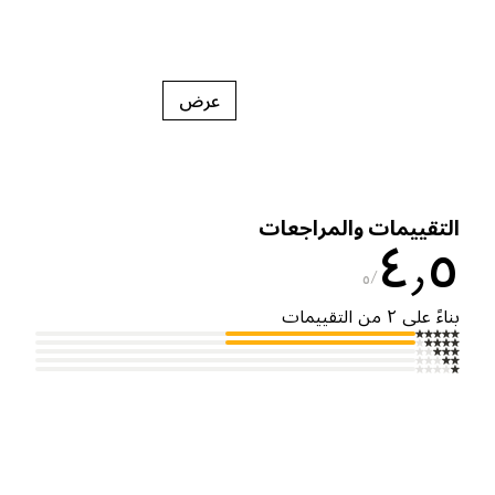
عرض
لتقييمات والمراجعات
٤٫
٥
ناءً على ٢ من التقييمات