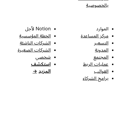
بالخصوصية
الموارد
Notion لأجل
مركز المساعدة
الخطة المؤسسية
التسعير
الشركات الناشئة
المدونة
الشركات الصغيرة
المجتمع
شخصي
عمليات الربط
استكشف
القوالب
المزيد
→
برامج الشركاء