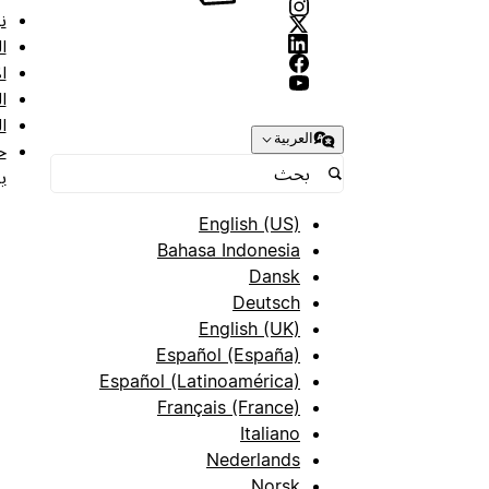
ن
ا
ا
ا
ا
العربية
ح
ب
English (US)
Bahasa Indonesia
Dansk
Deutsch
English (UK)
Español (España)
Español (Latinoamérica)
Français (France)
Italiano
Nederlands
Norsk