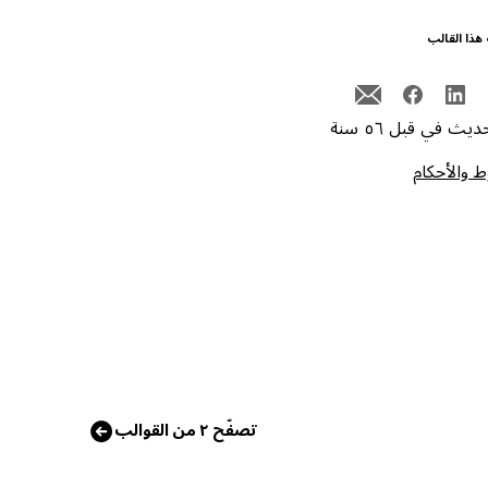
هذا القالب
يث في قبل ٥٦ سنة
 والأحكام
تصفّح ٢ من القوالب