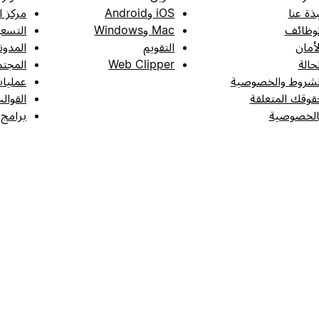
بذة عنا
iOS وAndroid
مركز ا
لوظائف
Mac وWindows
التسعي
لأمان
التقويم
المدون
لحالة
Web Clipper
المجتم
لشروط والخصوصية
عمليات
قوقك المتعلقة
القوال
الخصوصية
برامج 