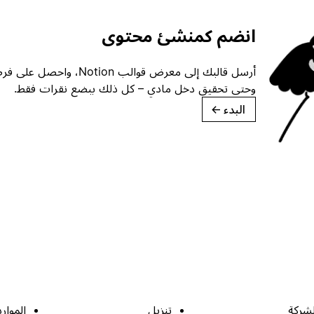
انضم كمنشئ محتوى
أرسل قالبك إلى معرض قوالب ion
وحتى تحقيق دخل مادي – كل ذلك ببضع نقرات فقط.
البدء
→
لشركة
تنزيل
الموارد