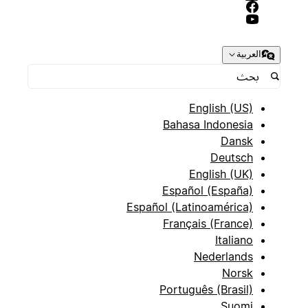
العربية
English (US)
Bahasa Indonesia
Dansk
Deutsch
English (UK)
Español (España)
Español (Latinoamérica)
Français (France)
Italiano
Nederlands
Norsk
Português (Brasil)
Suomi