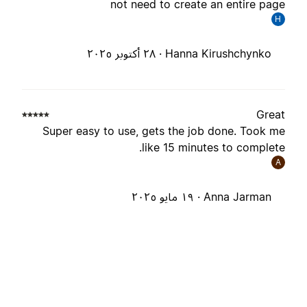
not need to create an entire pag
H
Hanna Kirushchynko ·
٢٨ أكتوبر ٢٠٢٥
Grea
Super easy to use, gets the job done. Took m
like 15 minutes to complete
A
Anna Jarman ·
١٩ مايو ٢٠٢٥