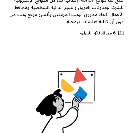
تتيح لك مواقع Notion إمكانية بناء كل المواقع الإلكترونية
لشركة ومدونات الفريق والسير الذاتية الشخصية ومَحافظ
لأعمال. تخطَّ مطوري الويب المرهقين وأنشئ موقع ويب من
ون أي كتابة تعليمات برمجية.
6 من الدقائق للقراءة