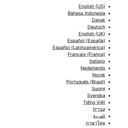
English (US)
Bahasa Indonesia
Dansk
Deutsch
English (UK)
Español (España)
Español (Latinoamérica)
Français (France)
Italiano
Nederlands
Norsk
Português (Brasil)
Suomi
Svenska
Tiếng Việt
עברית
العربية
ภาษาไทย