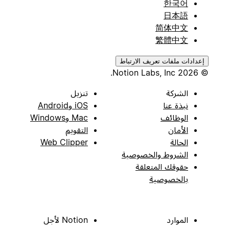
한국어
日本語
简体中文
繁體中文
إعدادات ملفات تعريف الارتباط
© 2026 Notion Labs, Inc.
الشركة
تنزيل
نبذة عنا
iOS وAndroid
الوظائف
Mac وWindows
الأمان
التقويم
الحالة
Web Clipper
الشروط والخصوصية
حقوقك المتعلقة
بالخصوصية
الموارد
Notion لأجل