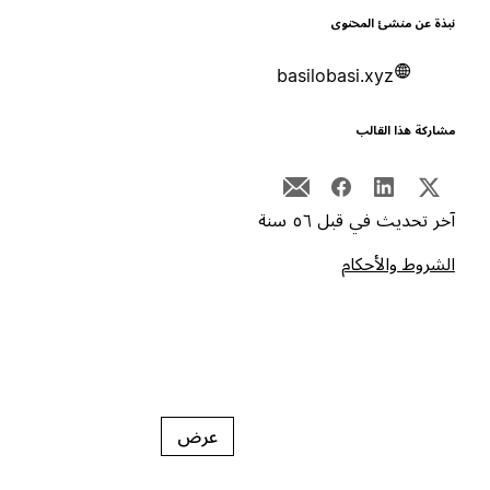
بذة عن منشئ المحتوى
basilobasi.xyz
شاركة هذا القالب
خر تحديث في قبل ٥٦ سنة
لشروط والأحكام
عرض