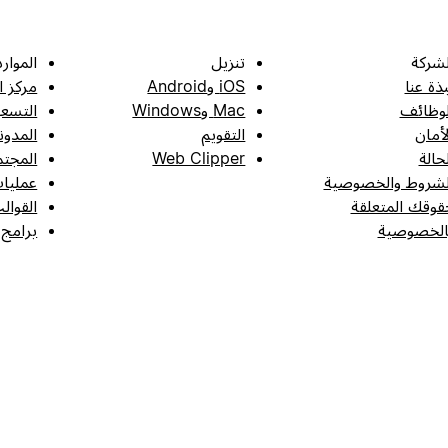
لشركة
تنزيل
الموارد
بذة عنا
iOS وAndroid
مركز ا
لوظائف
Mac وWindows
التسعي
لأمان
التقويم
المدون
لحالة
Web Clipper
المجتم
لشروط والخصوصية
عمليات
قوقك المتعلقة
القوال
الخصوصية
برامج 