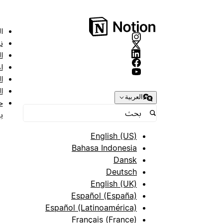
ا
ن
ا
ا
ا
ا
العربية
ح
ب
English (US)
Bahasa Indonesia
Dansk
Deutsch
English (UK)
Español (España)
Español (Latinoamérica)
Français (France)