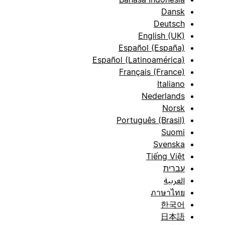
Dansk
Deutsch
English (UK)
Español (España)
Español (Latinoamérica)
Français (France)
Italiano
Nederlands
Norsk
Português (Brasil)
Suomi
Svenska
Tiếng Việt
עברית
العربية
ภาษาไทย
한국어
日本語