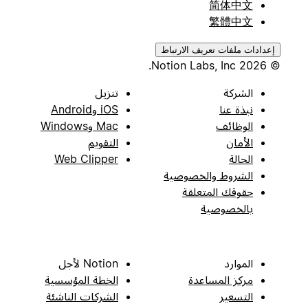
简体中文
繁體中文
إعدادات ملفات تعريف الارتباط
© 2026 Notion Labs, Inc.
الشركة
تنزيل
نبذة عنا
iOS وAndroid
الوظائف
Mac وWindows
الأمان
التقويم
الحالة
Web Clipper
الشروط والخصوصية
حقوقك المتعلقة
بالخصوصية
الموارد
Notion لأجل
مركز المساعدة
الخطة المؤسسية
التسعير
الشركات الناشئة