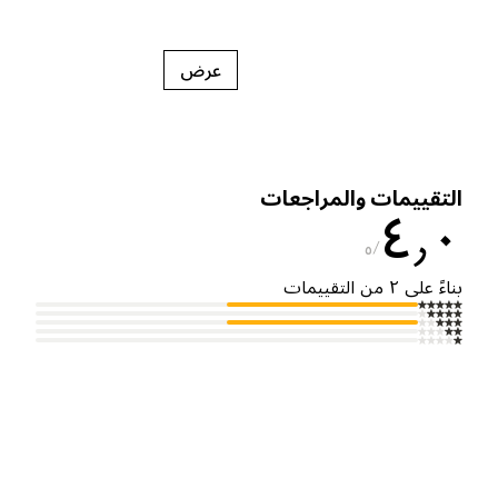
عرض
لتقييمات والمراجعات
٤٫
٥
ناءً على ٢ من التقييمات