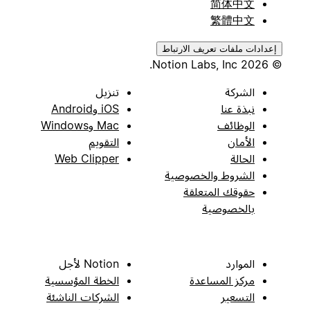
简体中文
繁體中文
إعدادات ملفات تعريف الارتباط
© 2026 Notion Labs, Inc.
الشركة
تنزيل
نبذة عنا
iOS وAndroid
الوظائف
Mac وWindows
الأمان
التقويم
الحالة
Web Clipper
الشروط والخصوصية
حقوقك المتعلقة
بالخصوصية
الموارد
Notion لأجل
مركز المساعدة
الخطة المؤسسية
التسعير
الشركات الناشئة