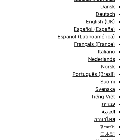
Dansk
Deutsch
English (UK)
Español (España)
Español (Latinoamérica)
Français (France)
Italiano
Nederlands
Norsk
Português (Brasil)
Suomi
Svenska
Tiếng Việt
עברית
العربية
ภาษาไทย
한국어
日本語