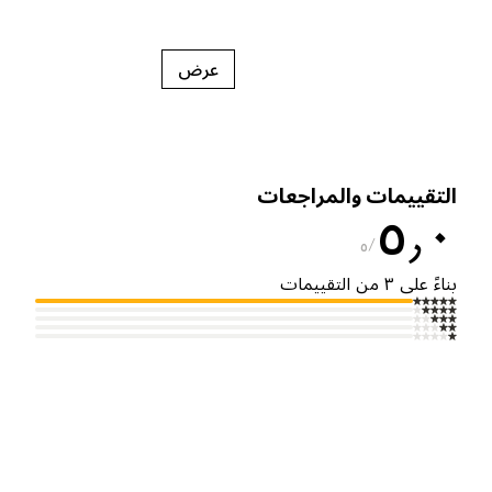
عرض
لتقييمات والمراجعات
٥٫
٥
ناءً على ٣ من التقييمات