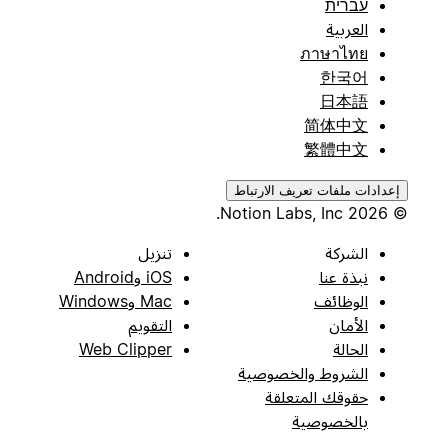
עברית
العربية
ภาษาไทย
한국어
日本語
简体中文
繁體中文
إعدادات ملفات تعريف الارتباط
© 2026 Notion Labs, Inc.
الشركة
تنزيل
نبذة عنا
iOS وAndroid
الوظائف
Mac وWindows
الأمان
التقويم
الحالة
Web Clipper
الشروط والخصوصية
حقوقك المتعلقة
بالخصوصية