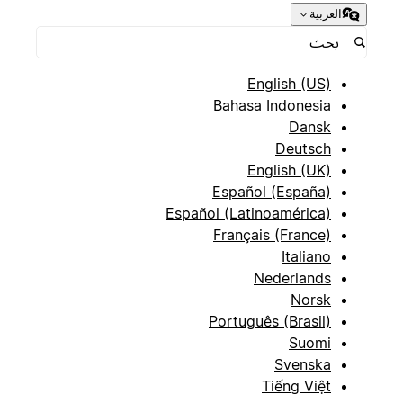
العربية
English (US)
Bahasa Indonesia
Dansk
Deutsch
English (UK)
Español (España)
Español (Latinoamérica)
Français (France)
Italiano
Nederlands
Norsk
Português (Brasil)
Suomi
Svenska
Tiếng Việt