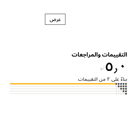
عرض
لتقييمات والمراجعات
٥٫
٥
ناءً على ٢ من التقييمات