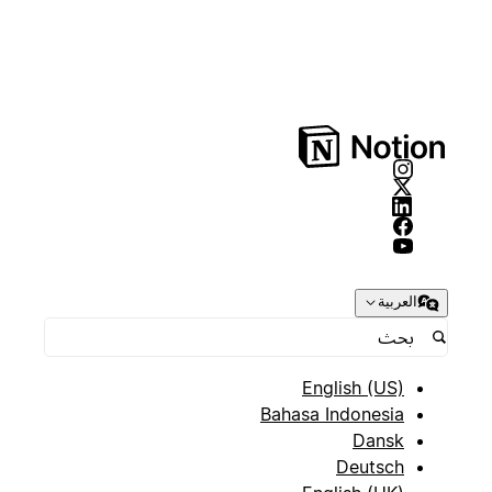
العربية
English (US)
Bahasa Indonesia
Dansk
Deutsch