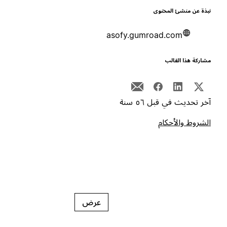
بذة عن منشئ المحتوى
asofy.gumroad.com
شاركة هذا القالب
خر تحديث في قبل ٥٦ سنة
لشروط والأحكام
عرض