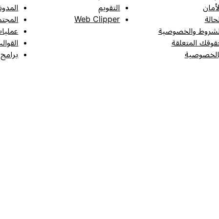
لأمان
التقويم
المدون
لحالة
Web Clipper
المجتم
لشروط والخصوصية
عمليات
قوقك المتعلقة
القوال
الخصوصية
برامج 