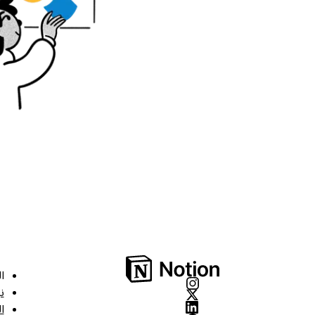
ا
ن
ا