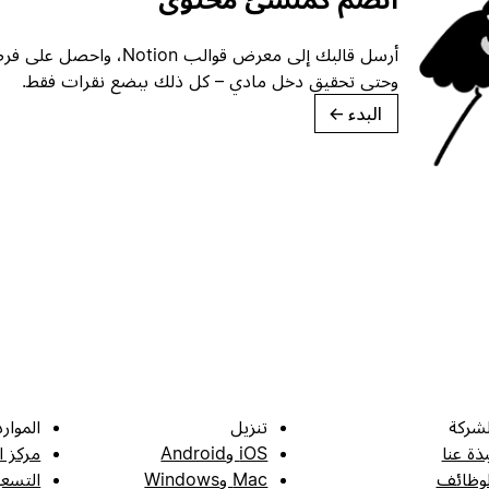
أرسل قالبك إلى معرض قوالب ion
وحتى تحقيق دخل مادي – كل ذلك ببضع نقرات فقط.
البدء
→
لشركة
تنزيل
الموارد
بذة عنا
iOS وAndroid
مركز ا
لوظائف
Mac وWindows
التسعي