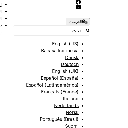
ا
ا
ا
العربية
ح
ب
English (US)
Bahasa Indonesia
Dansk
Deutsch
English (UK)
Español (España)
Español (Latinoamérica)
Français (France)
Italiano
Nederlands
Norsk
Português (Brasil)
Suomi