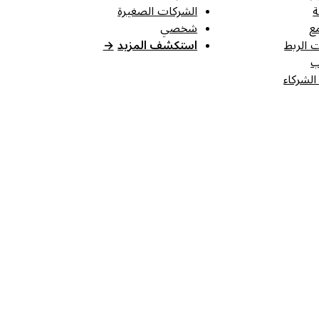
ة
الشركات الصغيرة
ع
شخصي
 الربط
استكشف المزيد
→
ب
الشركاء