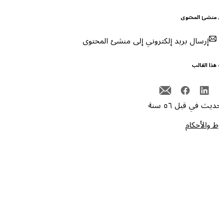
 منشئ المحتوى
إرسال بريد إلكتروني إلى منشئ المحتوى
هذا القالب
يث في قبل ٥٦ سنة
 والأحكام