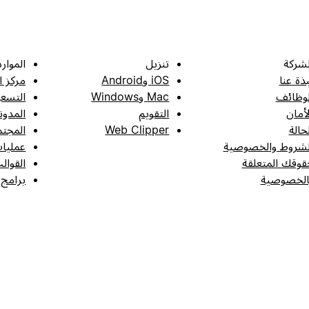
لشركة
تنزيل
الموارد
بذة عنا
iOS وAndroid
مركز ا
لوظائف
Mac وWindows
التسعي
لأمان
التقويم
المدون
لحالة
Web Clipper
المجتم
لشروط والخصوصية
عمليات
قوقك المتعلقة
القوال
الخصوصية
برامج 