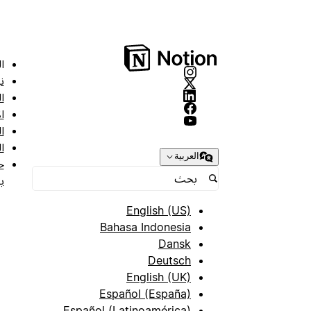
ا
ن
ا
ا
ا
ا
العربية
ح
ب
English (US)
Bahasa Indonesia
Dansk
Deutsch
English (UK)
Español (España)
Español (Latinoamérica)