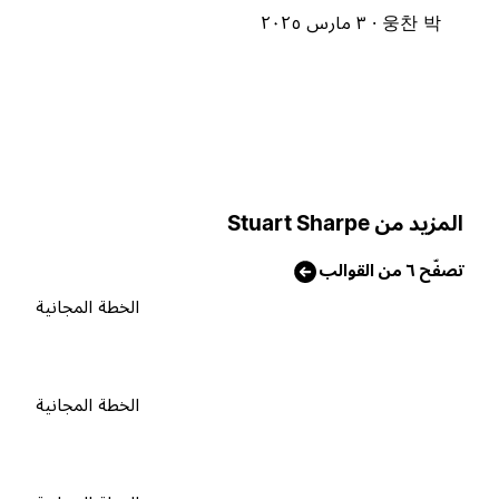
웅찬 박 ·
٣ مارس ٢٠٢٥
لمزيد من Stuart Sharpe
صفّح ٦ من القوالب
الخطة المجانية
الخطة المجانية