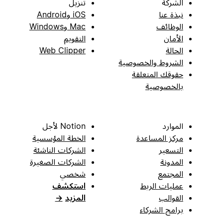
الشركة
تنزيل
نبذة عنا
iOS وAndroid
الوظائف
Mac وWindows
الأمان
التقويم
الحالة
Web Clipper
الشروط والخصوصية
حقوقك المتعلقة
بالخصوصية
الموارد
Notion لأجل
مركز المساعدة
الخطة المؤسسية
التسعير
الشركات الناشئة
المدونة
الشركات الصغيرة
المجتمع
شخصي
عمليات الربط
استكشف
القوالب
المزيد
→
برامج الشركاء