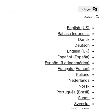
العربية
English (US)
Bahasa Indonesia
Dansk
Deutsch
English (UK)
Español (España)
Español (Latinoamérica)
Français (France)
Italiano
Nederlands
Norsk
Português (Brasil)
Suomi
Svenska