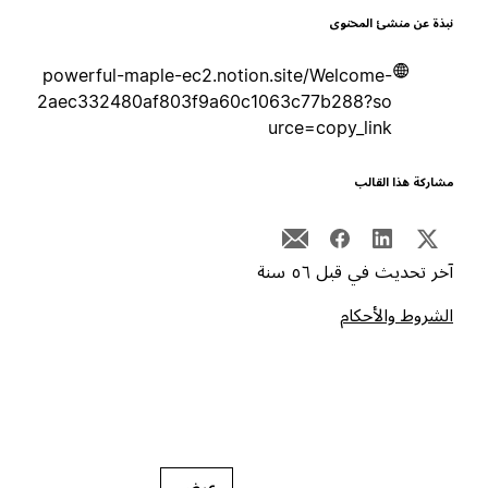
بذة عن منشئ المحتوى
powerful-maple-ec2.notion.site/Welcome-
2aec332480af803f9a60c1063c77b288?so
urce=copy_link
شاركة هذا القالب
خر تحديث في قبل ٥٦ سنة
لشروط والأحكام
عرض