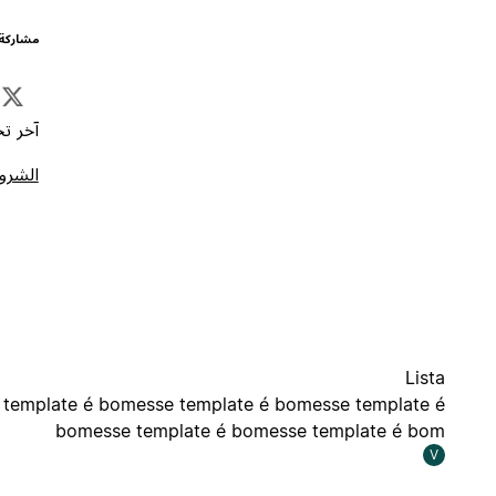
مشاركة 
آخر تحد
الشروط
Lista
 template é bomesse template é bomesse template é
bomesse template é bomesse template é bom
V