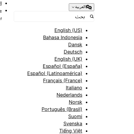
ا
العربية
ح
ب
English (US)
Bahasa Indonesia
Dansk
Deutsch
English (UK)
Español (España)
Español (Latinoamérica)
Français (France)
Italiano
Nederlands
Norsk
Português (Brasil)
Suomi
Svenska
Tiếng Việt