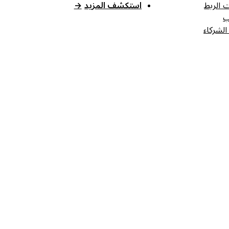
 الربط
استكشف المزيد
→
ب
الشركاء