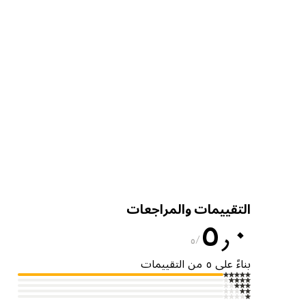
التقييمات والمراجعات
٥٫٠
٥
بناءً على ٥ من التقييمات