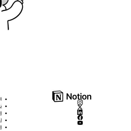
ا
ن
ا
ا
ا