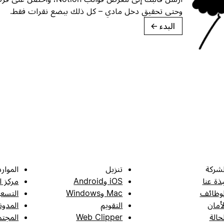
وحتى تحقيق دخل مادي – كل ذلك ببضع نقرات فقط.
البدء
→
لشركة
تنزيل
الموارد
بذة عنا
iOS وAndroid
مركز ا
لوظائف
Mac وWindows
التسعي
لأمان
التقويم
المدون
لحالة
Web Clipper
المجتم