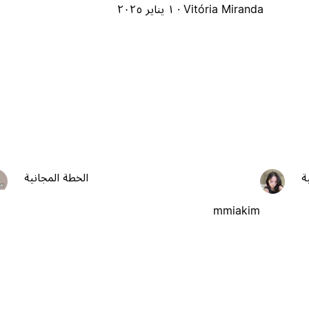
Vitória Miranda ·
١ يناير ٢٠٢٥
ة
الخطة المجانية
mmiakim