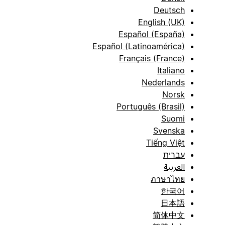
Deutsch
English (UK)
Español (España)
Español (Latinoamérica)
Français (France)
Italiano
Nederlands
Norsk
Português (Brasil)
Suomi
Svenska
Tiếng Việt
עברית
العربية
ภาษาไทย
한국어
日本語
简体中文