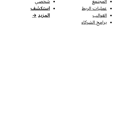
المجتمع
شخصي
عمليات الربط
استكشف
القوالب
المزيد
→
برامج الشركاء