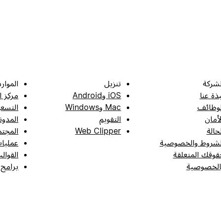
لشركة
تنزيل
الموارد
بذة عنا
iOS وAndroid
مركز ا
لوظائف
Mac وWindows
التسعي
لأمان
التقويم
المدون
لحالة
Web Clipper
المجتم
لشروط والخصوصية
عمليات
قوقك المتعلقة
القوال
الخصوصية
برامج 