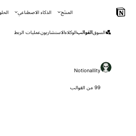
المنتَج
الذكاء الاصطناعي
الحلو
السوق
القوالب
الوكلاء
الاستشاريون
عمليات الربط
Notionallity
99 من القوالب